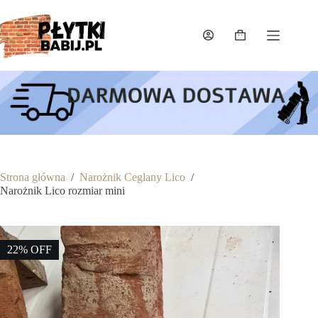
Przejdź
do
treści
Koszyk
Strona główna
/
Narożnik Ceglany Lico
/
Narożnik Lico rozmiar mini
22% OFF