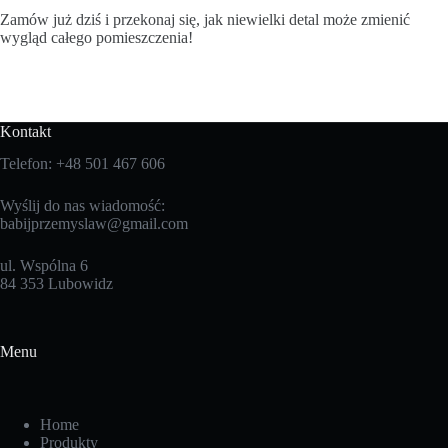
Zamów już dziś i przekonaj się, jak niewielki detal może zmienić
wygląd całego pomieszczenia!
Kontakt
Telefon: +48 501 467 606
Wyślij do nas wiadomość:
babijprzemyslaw@gmail.com
ul. Wspólna 6
84 353 Lubowidz
Menu
Home
Produkty