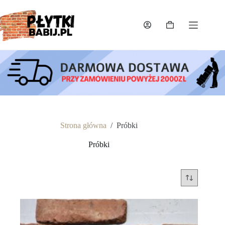
Przejdź
do
treści
Koszyk
Strona główna
/
Próbki
Próbki