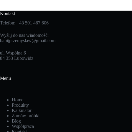
Kontakt
Telefon: +48 501 467 606
Wyślij do nas wiadomość:
babijprzemyslaw@gmail.com
ul. Wspólna 6
84 353 Lubowidz
Menu
Home
Produkty
Kalkulator
Zamów próbki
Blog
Współpraca
Kontakt