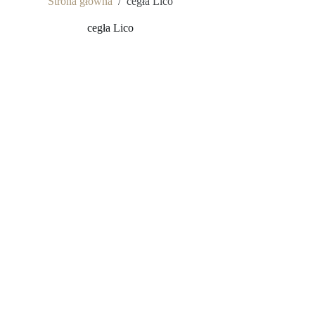
Strona główna
/
cegła Lico
cegła Lico