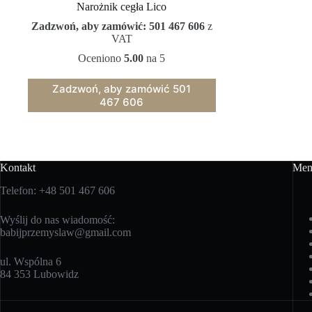
Narożnik cegła Lico
Zadzwoń, aby zamówić: 501 467 606
z
VAT
Oceniono
5.00
na 5
Zadzwoń, aby zamówić 501
467 606
Kontakt
Men
Telefon: +48 501 467 606
Wyślij do nas wiadomość:
babijprzemyslaw@gmail.com
ul. Wspólna 6
84 353 Lubowidz