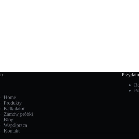
u
Przydatn
Re
Po
Home
Produkty
Kalkulator
Zamów próbki
Blog
Współpraca
Kontakt