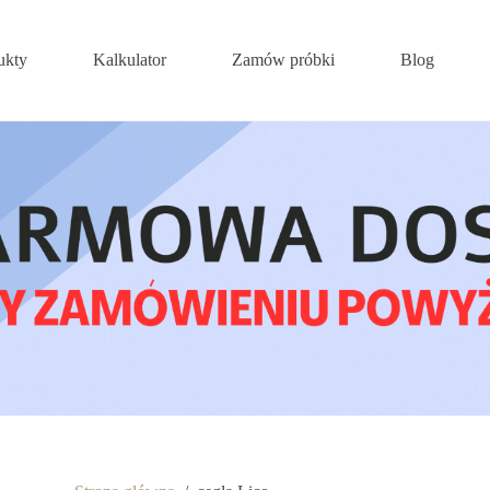
ukty
Kalkulator
Zamów próbki
Blog